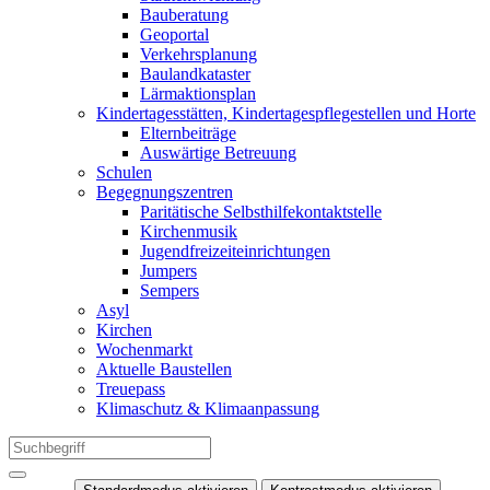
Bauberatung
Geoportal
Verkehrsplanung
Baulandkataster
Lärmaktionsplan
Kindertagesstätten, Kindertagespflegestellen und Horte
Elternbeiträge
Auswärtige Betreuung
Schulen
Begegnungszentren
Paritätische Selbsthilfekontaktstelle
Kirchenmusik
Jugendfreizeiteinrichtungen
Jumpers
Sempers
Asyl
Kirchen
Wochenmarkt
Aktuelle Baustellen
Treuepass
Klimaschutz & Klimaanpassung