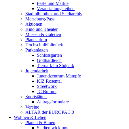
Feste und Märkte
Veranstaltungsreihen
Stadtbibliothek und Stadtarchiv
Merseburg-Pass
Aktionen
Kino und Theater
Museen & Galerien
Planetarium
Hochschulbibliothek
Parkanlagen
Schlossgarten
Gotthardteich
Tierpark im Südpark
Jugendarbeit
Jugendzentrum Mampfe
KIZ Rosental
Streetwork
JC Bummi
Sportstätten
Antragsformulare
Vereine
ALTAR der EUROPA 3.0
Wohnen & Leben
Planen & Bauen
Stadtentwicklung