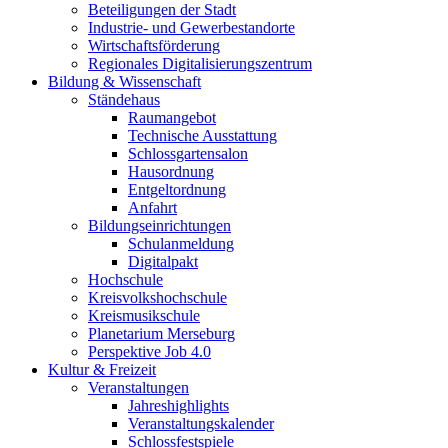
Beteiligungen der Stadt
Industrie- und Gewerbestandorte
Wirtschaftsförderung
Regionales Digitalisierungszentrum
Bildung & Wissenschaft
Ständehaus
Raumangebot
Technische Ausstattung
Schlossgartensalon
Hausordnung
Entgeltordnung
Anfahrt
Bildungseinrichtungen
Schulanmeldung
Digitalpakt
Hochschule
Kreisvolkshochschule
Kreismusikschule
Planetarium Merseburg
Perspektive Job 4.0
Kultur & Freizeit
Veranstaltungen
Jahreshighlights
Veranstaltungskalender
Schlossfestspiele