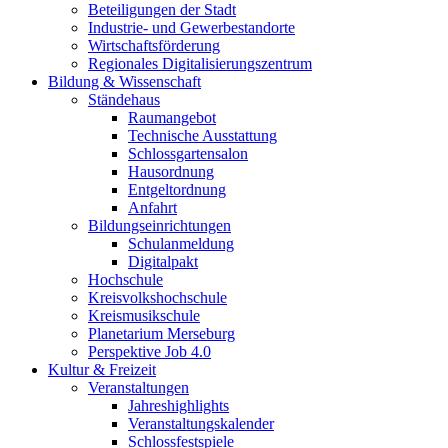
Beteiligungen der Stadt
Industrie- und Gewerbestandorte
Wirtschaftsförderung
Regionales Digitalisierungszentrum
Bildung & Wissenschaft
Ständehaus
Raumangebot
Technische Ausstattung
Schlossgartensalon
Hausordnung
Entgeltordnung
Anfahrt
Bildungseinrichtungen
Schulanmeldung
Digitalpakt
Hochschule
Kreisvolkshochschule
Kreismusikschule
Planetarium Merseburg
Perspektive Job 4.0
Kultur & Freizeit
Veranstaltungen
Jahreshighlights
Veranstaltungskalender
Schlossfestspiele