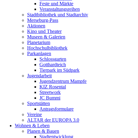
Feste und Märkte
Veranstaltungsreihen
Stadtbibliothek und Stadtarchiv
Merseburg-Pass
Aktionen
Kino und Theater
Museen & Galerien
Planetarium
Hochschulbibliothek
Parkanlagen
Schlossgarten
Gotthardteich
Tierpark im Südpark
Jugendarbeit
Jugendzentrum Mampfe
KIZ Rosental
Streetwork
JC Bummi
Sportstätten
Antragsformulare
Vereine
ALTAR der EUROPA 3.0
Wohnen & Leben
Planen & Bauen
Stadtentwicklung