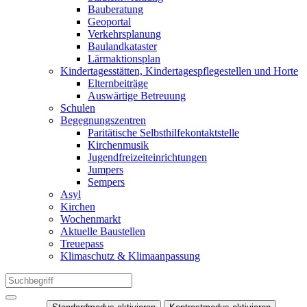
Bauberatung
Geoportal
Verkehrsplanung
Baulandkataster
Lärmaktionsplan
Kindertagesstätten, Kindertagespflegestellen und Horte
Elternbeiträge
Auswärtige Betreuung
Schulen
Begegnungszentren
Paritätische Selbsthilfekontaktstelle
Kirchenmusik
Jugendfreizeiteinrichtungen
Jumpers
Sempers
Asyl
Kirchen
Wochenmarkt
Aktuelle Baustellen
Treuepass
Klimaschutz & Klimaanpassung