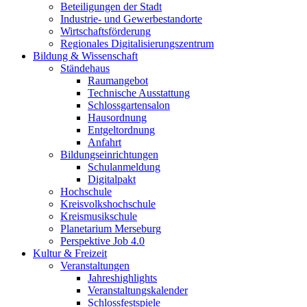
Beteiligungen der Stadt
Industrie- und Gewerbestandorte
Wirtschaftsförderung
Regionales Digitalisierungszentrum
Bildung & Wissenschaft
Ständehaus
Raumangebot
Technische Ausstattung
Schlossgartensalon
Hausordnung
Entgeltordnung
Anfahrt
Bildungseinrichtungen
Schulanmeldung
Digitalpakt
Hochschule
Kreisvolkshochschule
Kreismusikschule
Planetarium Merseburg
Perspektive Job 4.0
Kultur & Freizeit
Veranstaltungen
Jahreshighlights
Veranstaltungskalender
Schlossfestspiele