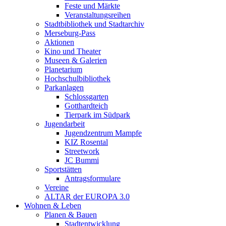
Feste und Märkte
Veranstaltungsreihen
Stadtbibliothek und Stadtarchiv
Merseburg-Pass
Aktionen
Kino und Theater
Museen & Galerien
Planetarium
Hochschulbibliothek
Parkanlagen
Schlossgarten
Gotthardteich
Tierpark im Südpark
Jugendarbeit
Jugendzentrum Mampfe
KIZ Rosental
Streetwork
JC Bummi
Sportstätten
Antragsformulare
Vereine
ALTAR der EUROPA 3.0
Wohnen & Leben
Planen & Bauen
Stadtentwicklung