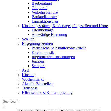
Bauberatung
Geoportal
Verkehrsplanung
Baulandkataster
Lärmaktionsplan
Kindertagesstätten, Kindertagespflegestellen und Horte
Elternbeiträge
Auswärtige Betreuung
Schulen
Begegnungszentren
Paritätische Selbsthilfekontaktstelle
Kirchenmusik
Jugendfreizeiteinrichtungen
Jumpers
Sempers
Asyl
Kirchen
Wochenmarkt
Aktuelle Baustellen
Treuepass
Klimaschutz & Klimaanpassung