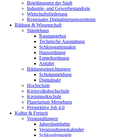
Beteiligungen der Stadt
Industrie- und Gewerbestandorte
Wirtschaftsförderung
Regionales Digitalisierungszentrum
Bildung & Wissenschaft
Ständehaus
Raumangebot
Technische Ausstattung
Schlossgartensalon
Hausordnung
Entgeltordnung
Anfahrt
Bildungseinrichtungen
Schulanmeldung
Digitalpakt
Hochschule
Kreisvolkshochschule
Kreismusikschule
Planetarium Merseburg
Perspektive Job 4.0
Kultur & Freizeit
Veranstaltungen
Jahreshighlights
Veranstaltungskalender
Schlossfestspiele