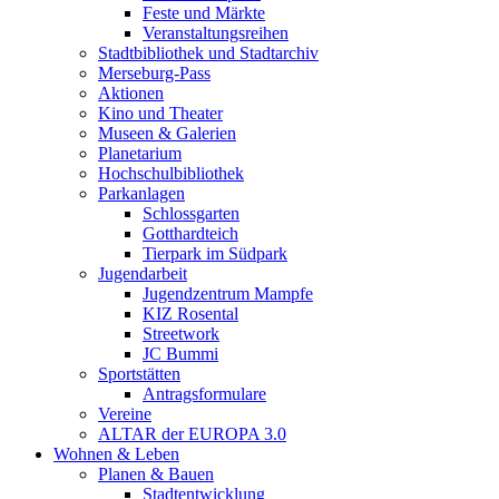
Feste und Märkte
Veranstaltungsreihen
Stadtbibliothek und Stadtarchiv
Merseburg-Pass
Aktionen
Kino und Theater
Museen & Galerien
Planetarium
Hochschulbibliothek
Parkanlagen
Schlossgarten
Gotthardteich
Tierpark im Südpark
Jugendarbeit
Jugendzentrum Mampfe
KIZ Rosental
Streetwork
JC Bummi
Sportstätten
Antragsformulare
Vereine
ALTAR der EUROPA 3.0
Wohnen & Leben
Planen & Bauen
Stadtentwicklung