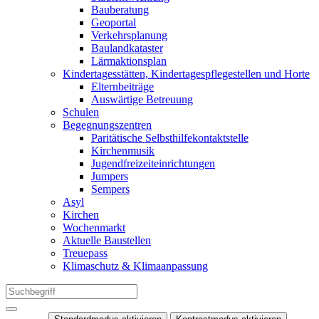
Bauberatung
Geoportal
Verkehrsplanung
Baulandkataster
Lärmaktionsplan
Kindertagesstätten, Kindertagespflegestellen und Horte
Elternbeiträge
Auswärtige Betreuung
Schulen
Begegnungszentren
Paritätische Selbsthilfekontaktstelle
Kirchenmusik
Jugendfreizeiteinrichtungen
Jumpers
Sempers
Asyl
Kirchen
Wochenmarkt
Aktuelle Baustellen
Treuepass
Klimaschutz & Klimaanpassung