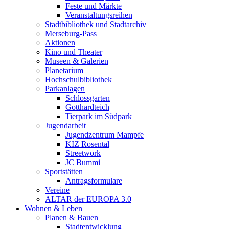
Feste und Märkte
Veranstaltungsreihen
Stadtbibliothek und Stadtarchiv
Merseburg-Pass
Aktionen
Kino und Theater
Museen & Galerien
Planetarium
Hochschulbibliothek
Parkanlagen
Schlossgarten
Gotthardteich
Tierpark im Südpark
Jugendarbeit
Jugendzentrum Mampfe
KIZ Rosental
Streetwork
JC Bummi
Sportstätten
Antragsformulare
Vereine
ALTAR der EUROPA 3.0
Wohnen & Leben
Planen & Bauen
Stadtentwicklung