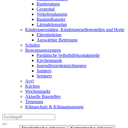
Bauberatung
Geoportal
Verkehrsplanung
Baulandkataster
Lärmaktionsplan
Kindertagesstätten, Kindertagespflegestellen und Horte
Elternbeiträge
Auswärtige Betreuung
Schulen
Begegnungszentren
Paritätische Selbsthilfekontaktstelle
Kirchenmusik
Jugendfreizeiteinrichtungen
Jumpers
Sempers
Asyl
Kirchen
Wochenmarkt
Aktuelle Baustellen
Treuepass
Klimaschutz & Klimaanpassung