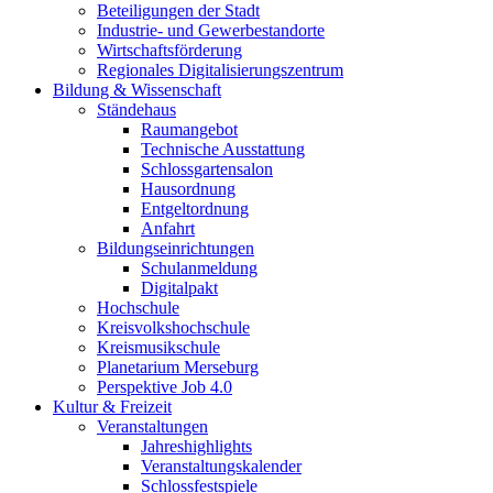
Beteiligungen der Stadt
Industrie- und Gewerbestandorte
Wirtschaftsförderung
Regionales Digitalisierungszentrum
Bildung & Wissenschaft
Ständehaus
Raumangebot
Technische Ausstattung
Schlossgartensalon
Hausordnung
Entgeltordnung
Anfahrt
Bildungseinrichtungen
Schulanmeldung
Digitalpakt
Hochschule
Kreisvolkshochschule
Kreismusikschule
Planetarium Merseburg
Perspektive Job 4.0
Kultur & Freizeit
Veranstaltungen
Jahreshighlights
Veranstaltungskalender
Schlossfestspiele